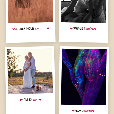
COUPLE
GOLDEN HOUR
portraits
boudoir
FAMILY
time
NEON
splatter